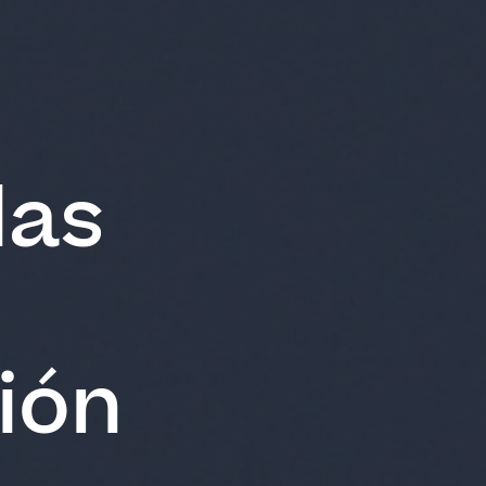
las
ión