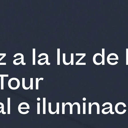
 a la luz de 
 Tour
l e iluminac