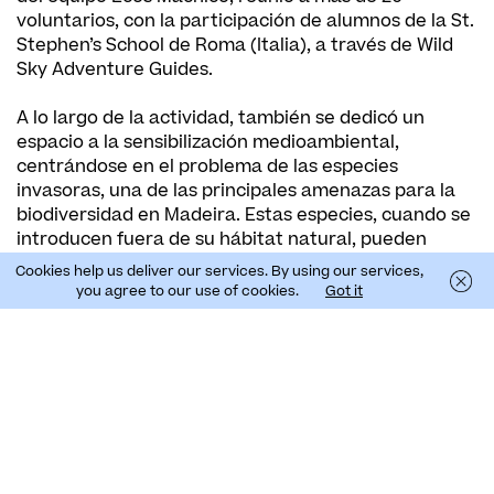
voluntarios, con la participación de alumnos de la St.
Stephen’s School de Roma (Italia), a través de Wild
Sky Adventure Guides.
A lo largo de la actividad, también se dedicó un
espacio a la sensibilización medioambiental,
centrándose en el problema de las especies
invasoras, una de las principales amenazas para la
biodiversidad en Madeira. Estas especies, cuando se
introducen fuera de su hábitat natural, pueden
competir con la flora autóctona por recursos
Cookies help us deliver our services. By using our services,
esenciales como el agua, la luz y los nutrientes,
you agree to our use of cookies.
Got it
dificultando la regeneración natural de los
ecosistemas y provocando importantes
desequilibrios ecológicos.
Catarina Varatojo