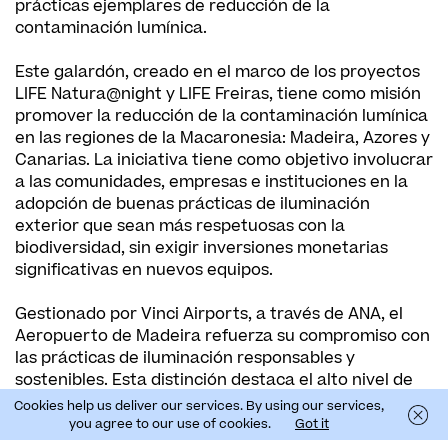
prácticas ejemplares de reducción de la
contaminación lumínica.
Este galardón, creado en el marco de los proyectos
LIFE Natura@night y LIFE Freiras, tiene como misión
promover la reducción de la contaminación lumínica
en las regiones de la Macaronesia: Madeira, Azores y
Canarias. La iniciativa tiene como objetivo involucrar
a las comunidades, empresas e instituciones en la
adopción de buenas prácticas de iluminación
exterior que sean más respetuosas con la
biodiversidad, sin exigir inversiones monetarias
significativas en nuevos equipos.
Gestionado por Vinci Airports, a través de ANA, el
Aeropuerto de Madeira refuerza su compromiso con
las prácticas de iluminación responsables y
sostenibles. Esta distinción destaca el alto nivel de
implementación de medidas que reducen la
Cookies help us deliver our services. By using our services,
contaminación lumínica, protegiendo las especies
you agree to our use of cookies.
Got it
nocturnas y contribuyendo a una noche con más