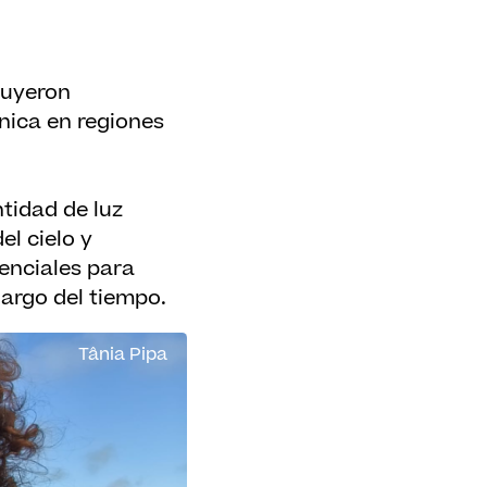
tuyeron
nica en regiones
tidad de luz
el cielo y
senciales para
largo del tiempo.
Tânia Pipa