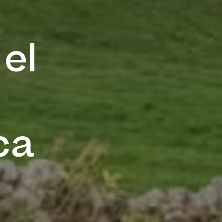
el
ca