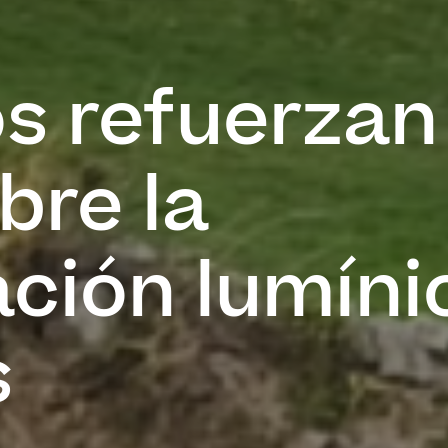
s refuerzan 
bre la
ción lumíni
s