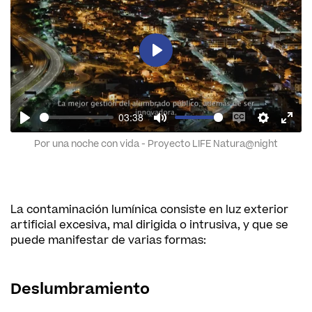
Play
03:38
Play
Mute
Enable
Settings
Enter
Por una noche con vida - Proyecto LIFE Natura@night
captions
fulls
La contaminación lumínica consiste en luz exterior
artificial excesiva, mal dirigida o intrusiva, y que se
puede manifestar de varias formas:
Deslumbramiento