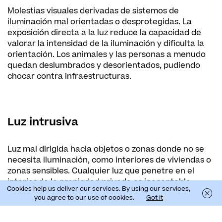
Molestias visuales derivadas de sistemos de
iluminación mal orientadas o desprotegidas. La
exposición directa a la luz reduce la capacidad de
valorar la intensidad de la iluminación y dificulta la
orientación. Los animales y las personas a menudo
quedan deslumbrados y desorientados, pudiendo
chocar contra infraestructuras.
Luz intrusiva
Luz mal dirigida hacia objetos o zonas donde no se
necesita iluminación, como interiores de viviendas o
zonas sensibles. Cualquier luz que penetre en el
interior de la propiedad privada es inaceptable.
Cookies help us deliver our services. By using our services,
Pueden afectar a la calidad de vida y el ritmo
you agree to our use of cookies.
Got it
circadiano de las personas ya que dificulta el
descanso durante el sueño.