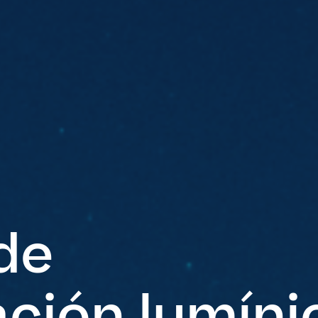
de
ción lumíni