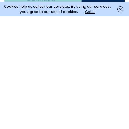
Cookies help us deliver our services. By using our services,
you agree to our use of cookies.
Got it
Este evento tiene como objetivo conocer la
biodiversidad de Ponta de São Lourenço, en
Machico, con el apoyo de especialistas en los
distintos grupos de animales.
Grupos destinatarios:
Flora