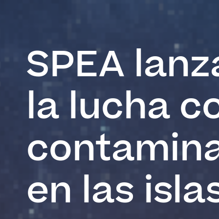
SPEA lanz
la lucha c
contamina
en las isla