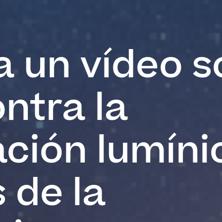
a un vídeo s
ontra la
ción lumíni
s de la