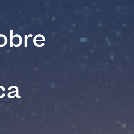
obre
ca