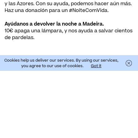
y las Azores. Con su ayuda, podemos hacer aún más.
Haz una donación para un #NoiteComVida.
Ayúdanos a devolver la noche a Madeira.
10€ apaga una lámpara, y nos ayuda a salvar cientos
de pardelas.
Haz tu donación:
Cookies help us deliver our services. By using our services,
MBWay: 969 562 381
you agree to our use of cookies.
Got it
O use MBWay Solidário y busque «SPEA»
Paypal: https://www.paypal.me/speabirdlife/
Transferencia bancaria:
IBAN: PT50.0033.0000.00260345382.05
SWIFT: BCOMPTPL
Ref: Noite com Vida