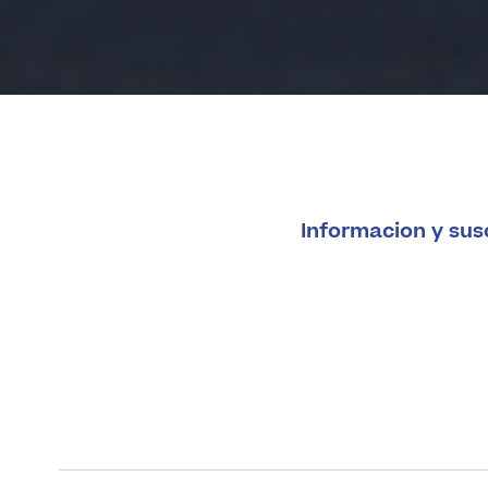
Informacion y sus