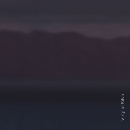
Virgílio Silva