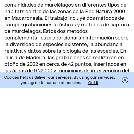
comunidades de murciélagos en diferentes tipos de
hábitats dentro de las zonas de la Red Natura 2000
en Macaronesia. El trabajo incluye dos métodos de
campo: grabaciones acústicas y métodos de captura
de murciélagos. Estos dos métodos
complementarios proporcionarán información sobre
la diversidad de especies existente, la abundancia
relativa y datos sobre la biología de las especies. En
la isla de Madeira, las grabaciones se realizaron en
otoño de 2022 en cerca de 42 puntos, insertados en
las áreas de RN2000 y municipios de intervención del
proyecto, utilizando grabadores acústicos pasivos –
Cookies help us deliver our services. By using our services,
you agree to our use of cookies.
Got it
los Audiomoth. Como resultados preliminares se
detectaron dos especies:
Pipistrellus maderensis
y
Nyctalus leisleri
. En las Azores, todo el trabajo de
campo se llevará a cabo en la primavera de 2023.
Además de estas acciones preparatorias, se llevará
a cabo una acción de seguimiento del efecto de los
cambios en el alumbrado público sobre la atracción