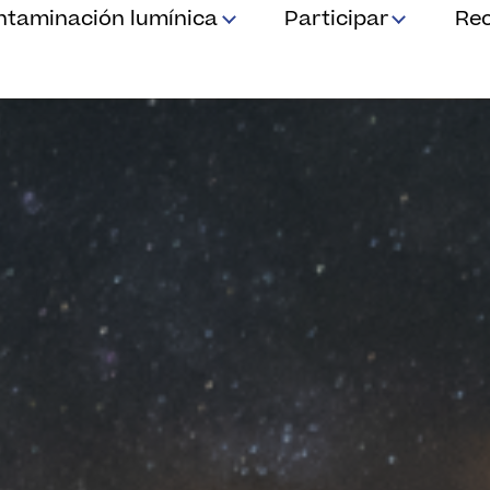
ntaminación lumínica
Participar
Re