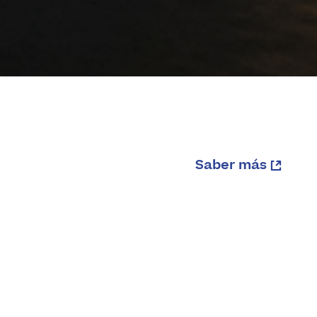
Saber más