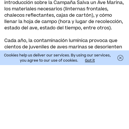
introducción sobre la Campaña Salva un Ave Marina,
los materiales necesarios (linternas frontales,
chalecos reflectantes, cajas de cartón), y cómo
llenar la hoja de campo (hora y lugar de recolección,
estado del ave, estado del tiempo, entre otros).
Cada año, la contaminación lumínica provoca que
cientos de juveniles de aves marinas se desorienten
y caigan en nuestras ciudades.
Cookies help us deliver our services. By using our services,
you agree to our use of cookies.
Got it
Con la ayuda de nuestros voluntarios, patrullando
las calles, podemos proteger a nuestras
emblemáticas aves y ayudarlas a llegar al mar de
manera segura.
Carina Moreira