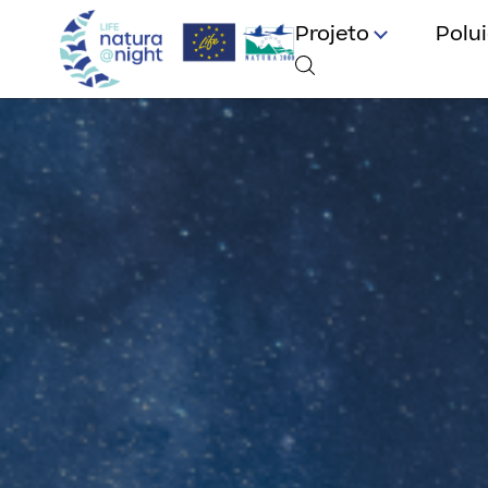
Projeto
Polu