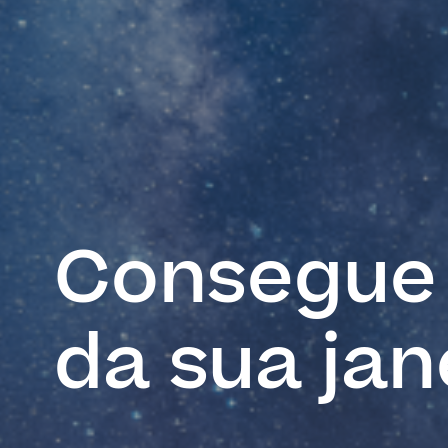
Consegue 
da sua jan