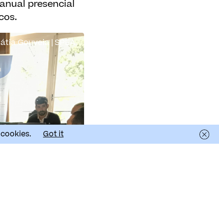
anual presencial
cos.
átia Gouveia | SPEA
 cookies.
Got it