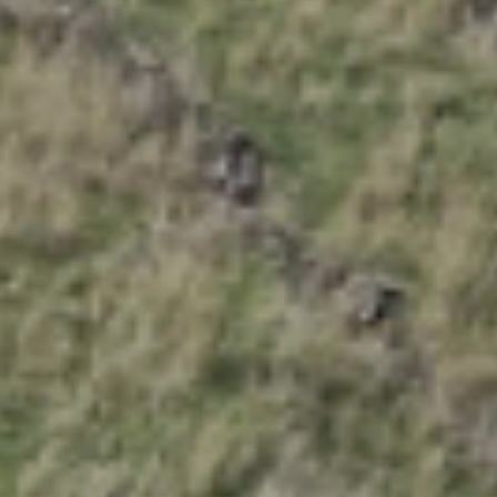
ES
Media
EN
Planos Diretores de Iluminação do
Concelho