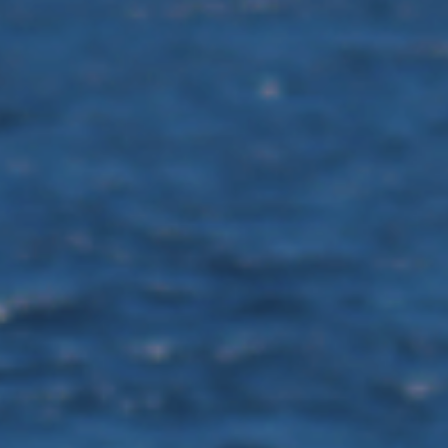
ES
Media
EN
Planos Diretores de Iluminação do
Concelho