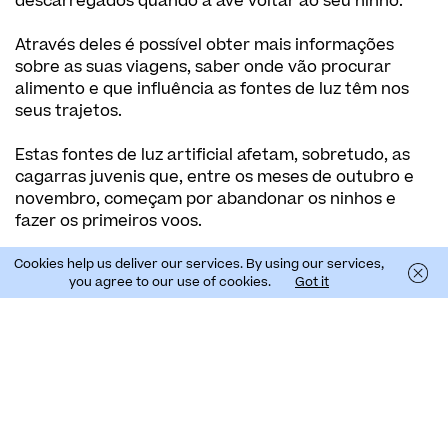
descarregados quando a ave voltar ao seu ninho.
Através deles é possível obter mais informações
sobre as suas viagens, saber onde vão procurar
alimento e que influência as fontes de luz têm nos
seus trajetos.
Estas fontes de luz artificial afetam, sobretudo, as
cagarras juvenis que, entre os meses de outubro e
novembro, começam por abandonar os ninhos e
fazer os primeiros voos.
As aves marinhas, como próprio nome indica, têm
Cookies help us deliver our services. By using our services,
you agree to our use of cookies.
Got it
uma grande capacidade de usar as ondas e o vento
a seu favor para percorrerem grandes distâncias em
pouco tempo. Durante a época de migração, a
cagarra pode voar até ao leste do Brasil.
Saiba onde está a poluição luminosa