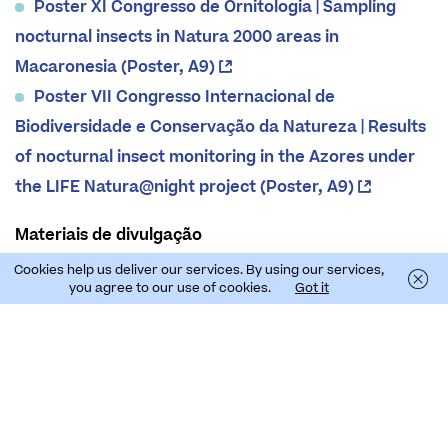
Poster XI Congresso de Ornitologia | Sampling
nocturnal insects in Natura 2000 areas in
Macaronesia (Poster, A9)
Poster VII Congresso Internacional de
Biodiversidade e Conservação da Natureza | Results
of nocturnal insect monitoring in the Azores under
the LIFE Natura@night project (Poster, A9)
Materiais de divulgação
Infográfico resumo da ação A5 | Efeitos da
Cookies help us deliver our services. By using our services,
you agree to our use of cookies.
Got it
poluição luminosa em insetos (Infográfico, A5)