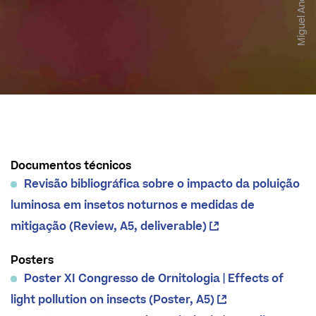
Miguel Andrade
Documentos técnicos
Revisão bibliográfica sobre o impacto da poluição
luminosa em insetos noturnos e medidas de
mitigação (Review, A5, deliverable)
Posters
Poster XI Congresso de Ornitologia | Effects of
light pollution on insects (Poster, A5)