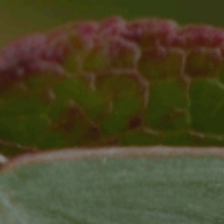
ES
Media
EN
Planos Diretores de Iluminação do
Concelho