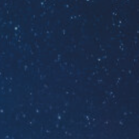
ES
Media
EN
Planos Diretores de Iluminação do
Concelho