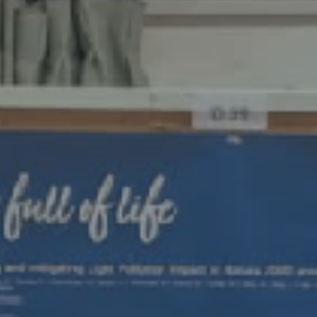
ES
Media
EN
Planos Diretores de Iluminação do
Concelho