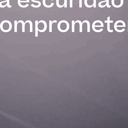
a escuridão
 compromet