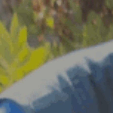
ES
Media
EN
Planos Diretores de Iluminação do
Concelho