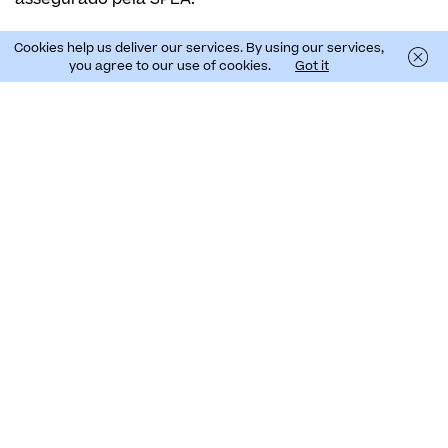
Cookies help us deliver our services. By using our services,
Cátia Gouveia
you agree to our use of cookies.
Got it
Oportunidades Disponíveis:
1. Aves Marinhas e Poluição Luminosa: Um Problema
com Solução (2 Vagas):
Prospeção e monitorização de colónias de aves.