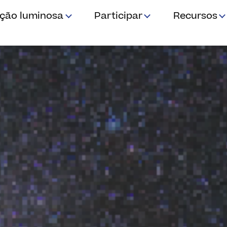
ição luminosa
Participar
Recursos