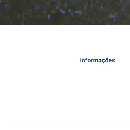
Informações