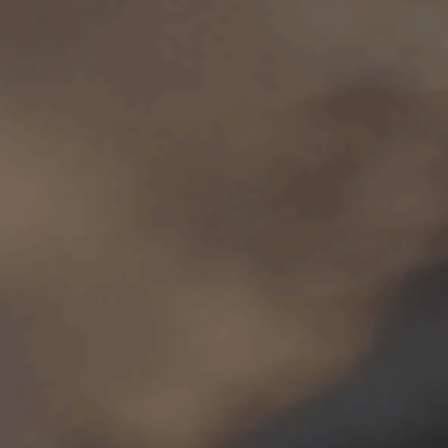
ES
Media
EN
Planos Diretores de Iluminação do
Concelho