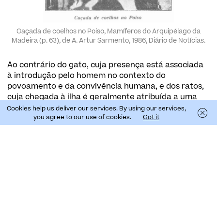
Caçada de coelhos no Poiso, Mamíferos do Arquipélago da
Madeira (p. 63), de A. Artur Sarmento, 1986, Diário de Notícias.
Ao contrário do gato, cuja presença está associada
à introdução pelo homem no contexto do
povoamento e da convivência humana, e dos ratos,
cuja chegada à ilha é geralmente atribuída a uma
introdução acidental, transportados
Cookies help us deliver our services. By using our services,
you agree to our use of cookies.
Got it
inadvertidamente nas embarcações, o caso do furão
corresponde a uma introdução muito mais
intencional, motivada pela sua utilidade na caça.
A introdução do furão na Madeira ocorreu durante a
Época dos Donatários, entre cerca de 1425 e 1440,
integrada na chamada “arte de montear”, trazida
pelos nobres como parte das tradições cinegéticas,
sobretudo para a caça ao coelho, também
introduzido e abundante nas zonas agrícolas. Estes