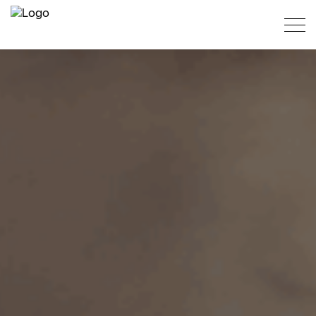
PT
ES
EN