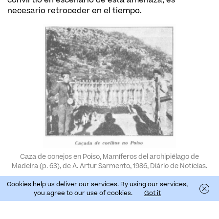
necesario retroceder en el tiempo.
Caza de conejos en Poiso, Mamíferos del archipiélago de
Madeira (p. 63), de A. Artur Sarmento, 1986, Diário de Notícias.
Cookies help us deliver our services. By using our services,
A diferencia del gato, cuya presencia está asociada
you agree to our use of cookies.
Got it
a la introducción por parte del hombre en el
contexto del asentamiento y la convivencia humana,