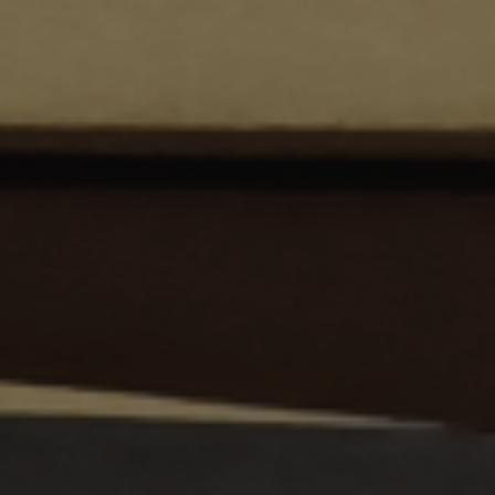
ES
Media
EN
Planos Diretores de Iluminação do
Concelho