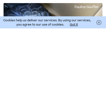
Pauline Gauffier
Cookies help us deliver our services. By using our services,
you agree to our use of cookies.
Got it
Os dados da campanha do ano passado mostram a
relevância desta ação. Na Madeira, foram
resgatadas 27 cagarras em 17 transectos
sistemáticos, com o apoio de cerca de 100
voluntários; registaram-se ainda, infelizmente, 4
aves mortas. Nas Canárias, as brigadas atuaram em
duas ilhas – Tenerife e Gran Canária – onde