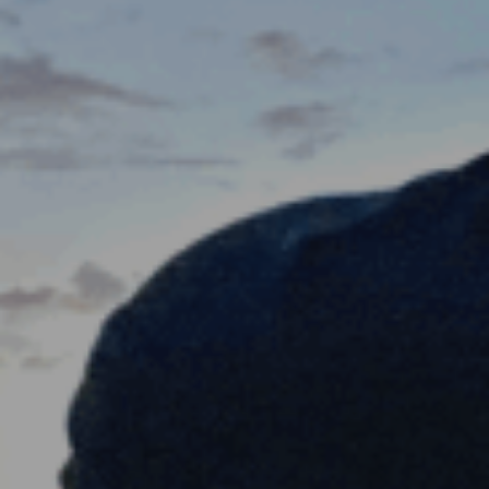
ES
Media
EN
Planos Diretores de Iluminação do
Concelho