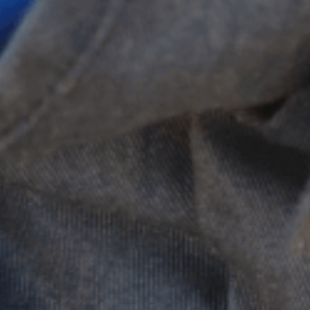
ES
Media
EN
Planos Diretores de Iluminação do
Concelho