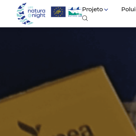
Projeto
Polu