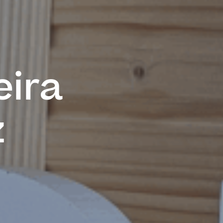
eira
z