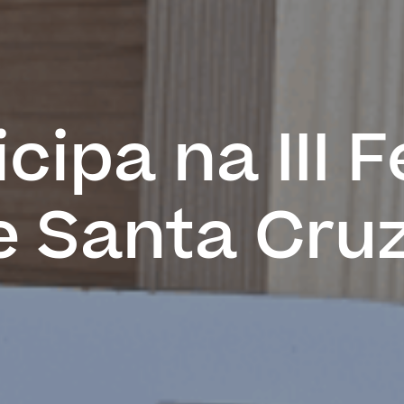
cipa na III F
e Santa Cru