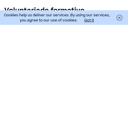
Voluntariado formativo
Cookies help us deliver our services. By using our services,
you agree to our use of cookies.
Got it
As brigadas científicas decorrem nos concelhos de
Santana, Machico, Santa Cruz, Funchal e Câmara de
Lobos, no âmbito do projeto LIFE Natura@night.
Para participar, fornecemos formação em:
Aves marinhas: ameaças e tracking
Aves da Madeira e metodologias de censos
Comunicar em ciência
Sistemas de informação geográfica (QGIS)
Cada participante terá direito a um seguro e
certificado de participação, além de uma excelente
experiência e aquisição de conhecimentos na área
da biologia.
Qualquer um pode ser voluntário nas campanhas de
resgate. Contacte-nos para poder ajudar.