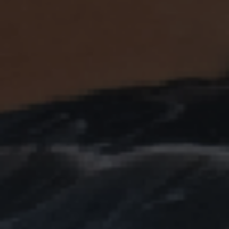
ES
Media
EN
Planos Diretores de Iluminação do
Concelho