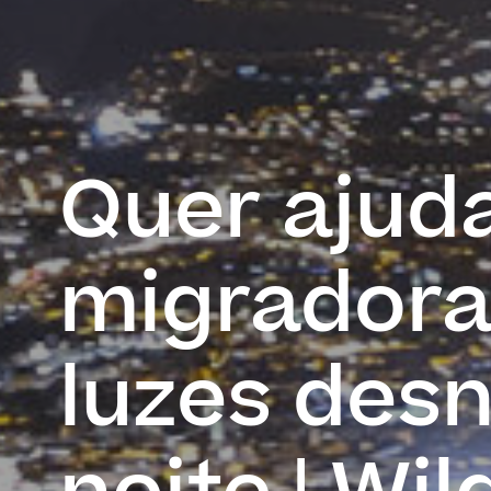
Quer ajuda
migradora
luzes des