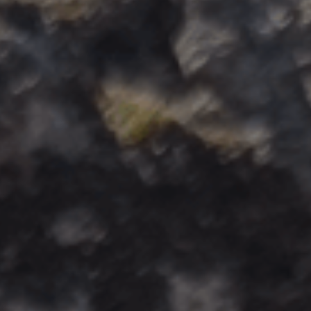
ES
Media
EN
Planos Diretores de Iluminação do
Concelho