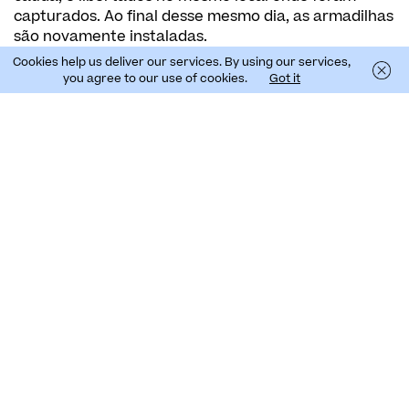
capturados. Ao final desse mesmo dia, as armadilhas
são novamente instaladas.
Cookies help us deliver our services. By using our services,
No terceiro e último dia de trabalho de campo, ao
you agree to our use of cookies.
Got it
verificar as armadilhas, a equipa regista se os
roedores capturados já tinham sido marcados
anteriormente ou se foram capturados pela
primeira vez.
O princípio do método é simples, mas
cientificamente robusto: ao comparar o número de
indivíduos capturados e marcados com o número de
animais posteriormente recapturados, é possível
estimar a dimensão da população existente. Quanto
maior for a proporção de indivíduos já marcados nas
capturas seguintes, mais precisa será a estimativa
da abundância populacional.
Além da captura direta, a equipa regista também
indícios de presença, como pegadas e fezes,