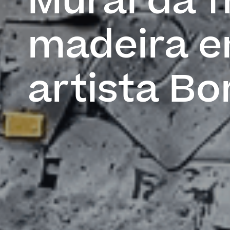
Mural da f
madeira e
artista Bor