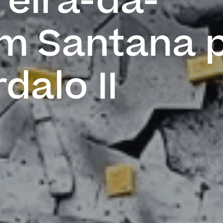
reira-da-
m Santana 
dalo II