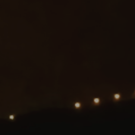
ES
Media
EN
Planos Diretores de Iluminação do
Concelho