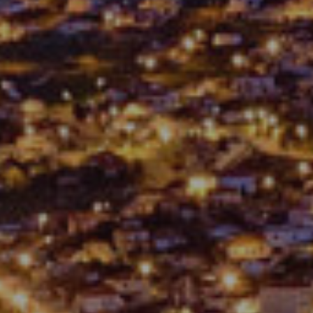
ES
Media
EN
Planos Diretores de Iluminação do
Concelho