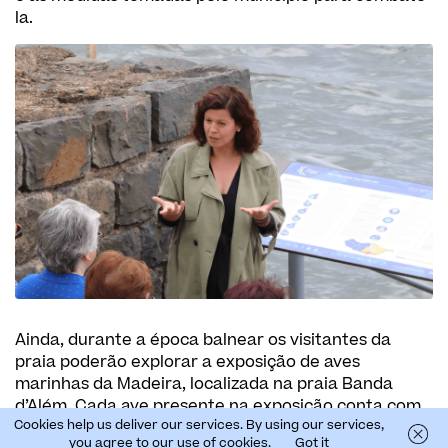
la.
Ainda, durante a época balnear os visitantes da
praia poderão explorar a exposição de aves
marinhas da Madeira, localizada na praia Banda
d’Além. Cada ave presente na exposição conta com
Cookies help us deliver our services. By using our services,
uma ficha informativa sobre a espécie.
you agree to our use of cookies.
Got it