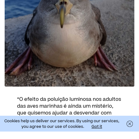
“O efeito da poluição luminosa nos adultos
das aves marinhas é ainda um mistério,
que quisemos ajudar a desvendar com
este estudo. Ao mesmo tempo, queríamos
Cookies help us deliver our services. By using our services,
aferir quais serão as luzes mais adequadas
you agree to our use of cookies.
Got it
para mitigar potenciais impactos” aponta