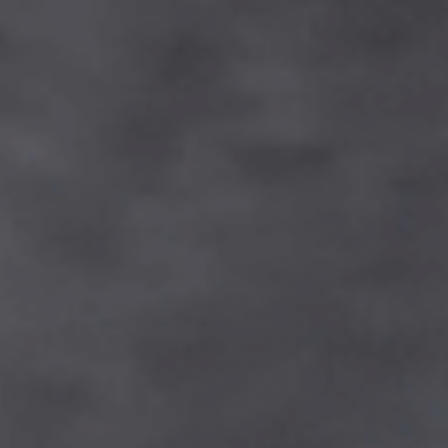
ES
Media
EN
Planos Diretores de Iluminação do
Concelho