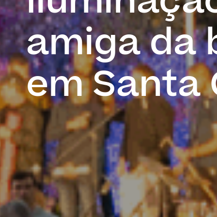
Iluminaçã
amiga da 
em Santa 