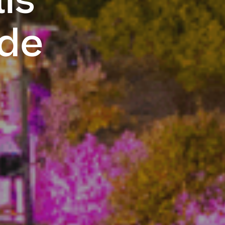
is
ade