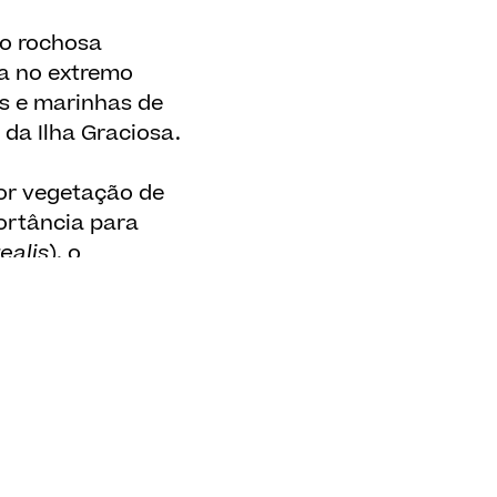
ão rochosa
ua no extremo
es e marinhas de
 da Ilha Graciosa.
por vegetação de
ortância para
ealis
), o
robates castro
) e
 do arquipélago
a nidifica.
osé Manuel Almeida