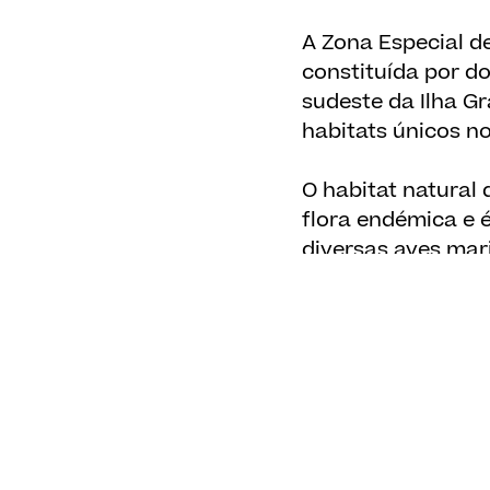
A Zona Especial d
constituída por d
sudeste da Ilha G
habitats únicos no
O habitat natural
flora endémica e 
diversas aves mar
pintainho/frulho (
o painho-de-Monte
açoriano, sendo um