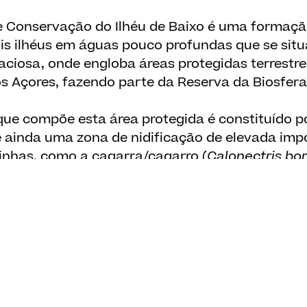
e Conservação do Ilhéu de Baixo é uma formaç
ois ilhéus em águas pouco profundas que se sit
raciosa, onde engloba áreas protegidas terrestr
s Açores, fazendo parte da Reserva da Biosfera
 que compõe esta área protegida é constituído 
é ainda uma zona de nidificação de elevada imp
inhas, como a cagarra/cagarro (
Calonectris bor
Puffinus lherminieri
), o painho-da-Madeira (
Hyd
iro (
Hydrobates monteroii
), uma ave endémica
 dos dois locais no arquipélago onde esta últim
J