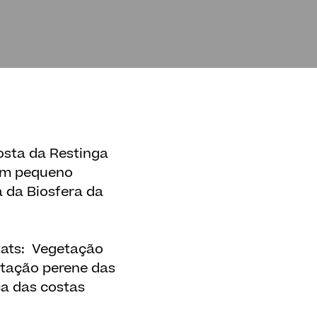
costa da Restinga
 um pequeno
 da Biosfera da
itats: Vegetação
etação perene das
ca das costas