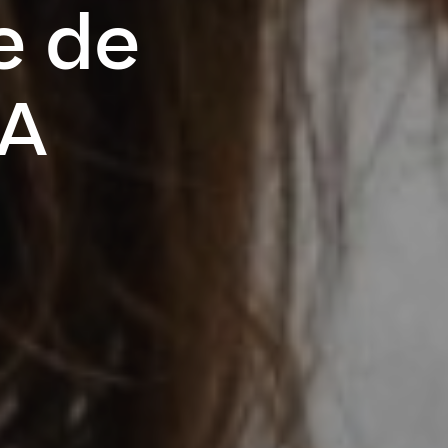
e de
EA