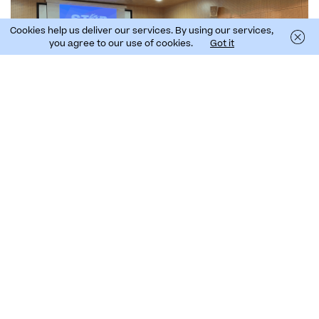
Cookies help us deliver our services. By using our services,
you agree to our use of cookies.
Got it
El evento continuó con una mesa redonda centrada
en la conservación de las aves marinas en la región
de Madeira y Azores. Marta Nunes, representante
del Instituto de Bosques y Conservación de la
Naturaleza (IFCN), abordó la protección de la
golondrina de mar de Madeira mediante el control
de especies invasoras. A continuación, Eduardo
Nóbrega, del Parque Ecológico de Funchal, presentó
los trabajos en curso para la conservación del