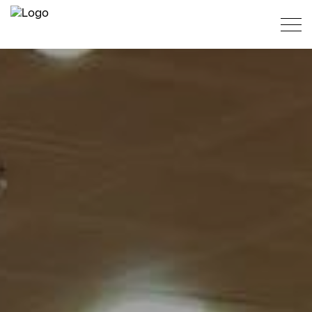
PT
ES
EN