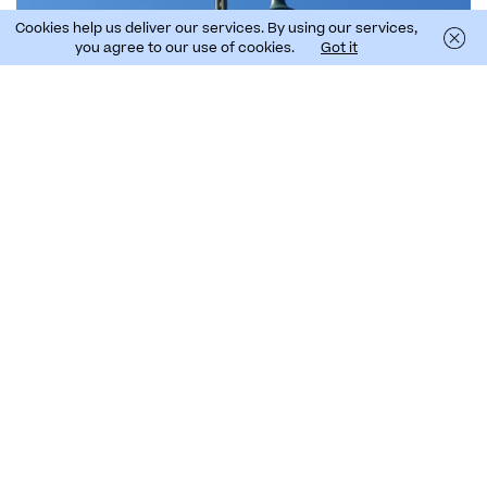
Cookies help us deliver our services. By using our services,
you agree to our use of cookies.
Got it
Nestas monitorizações será realizado um estudo
BACI (Before-After Control-Impact) para avaliar a
diversidade e a atividade de morcegos e a
diversidade e abundância de insetos, antes e depois
das alterações da iluminação, em duas zonas: a zona
de alteração e a zona de controlo. Deste modo, será
possível comparar as duas zonas nos dois
momentos, e avaliar o impacto ou benefício da
intervenção, nos grupos de estudo.
Para estudo dos insetos, durante 5 noites serão