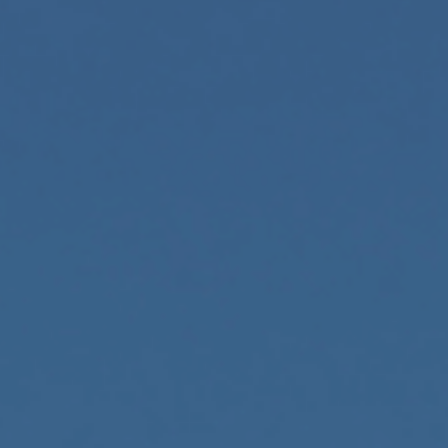
ES
Media
EN
Planos Diretores de Iluminação do
Concelho