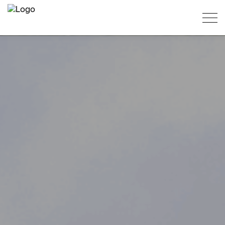
O que é
Quem afeta
Onde está
Áreas Protegidas
PT
Zonas urbanas
ES
EN