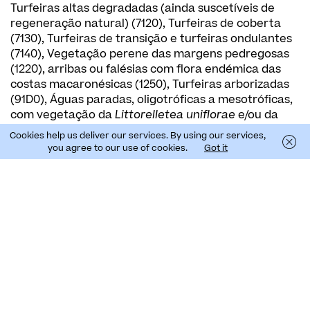
Turfeiras altas degradadas (ainda suscetíveis de
regeneração natural) (7120), Turfeiras de coberta
(7130), Turfeiras de transição e turfeiras ondulantes
(7140), Vegetação perene das margens pedregosas
(1220), arribas ou falésias com flora endémica das
costas macaronésicas (1250), Turfeiras arborizadas
(91D0), Águas paradas, oligotróficas a mesotróficas,
com vegetação da
Littorelletea uniflorae
e/ou da
Isoeto-Nanojuncetea
(3130), Lagos e charcos
Cookies help us deliver our services. By using our services,
distróficos naturais (3160), Prados mesófilos
you agree to our use of cookies.
Got it
macaronésios (6180), Charnecas macaronésias
endémicas (4050), Rochas siliciosas com vegetação
pioneira da
Sedo-Scleranthion
ou da
Sedo albi-
Veronicion dillenii
(8230), matos
termomediterrânicos pré-desérticos (5330).
Esta ZEC alberga 31 espécies protegidas pela
Diretivas Aves ou Habitats: 9 espécies de plantas
com flor, 1 espécie de feto e 21 espécies de aves. Aqui
ocorre o pintainho/frulho (
Puffinus lherminieri
),