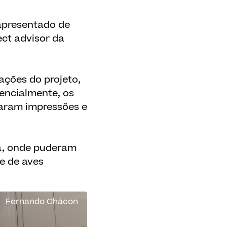
 apresentado de
ect advisor da
ações do projeto,
encialmente, os
caram impressões e
ra, onde puderam
e de aves
Fernando Chácon