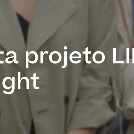
ta projeto L
ight