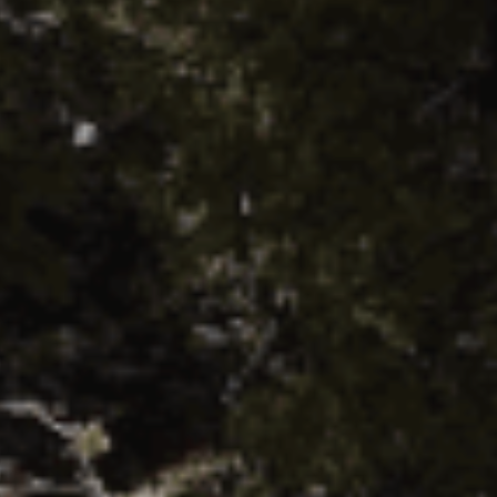
ES
Media
EN
Planos Diretores de Iluminação do
Concelho