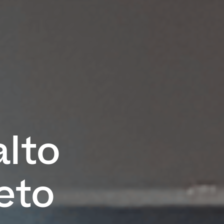
alto
eto