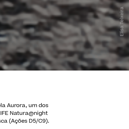
Elisa Teixeira
ela Aurora, um dos
 LIFE Natura@night
sca (Ações D5/C9).