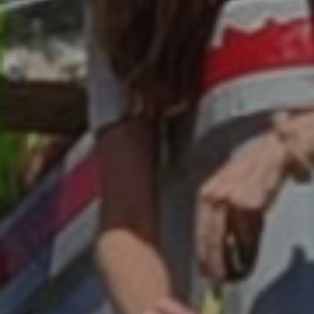
ES
Media
EN
Planos Diretores de Iluminação do
Concelho