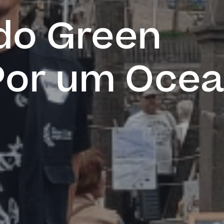
 do Green
Por um Oce