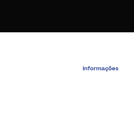
Informações