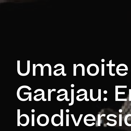
Uma noite
Garajau: 
biodivers